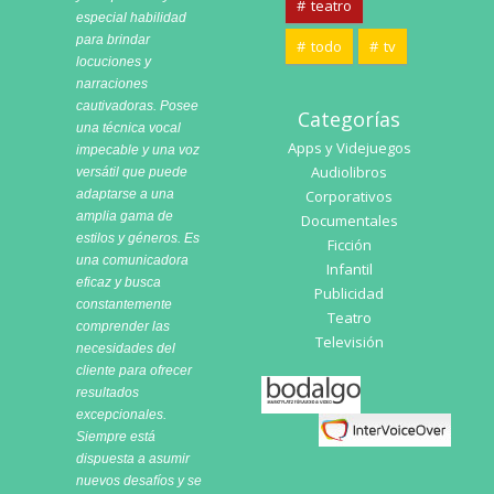
teatro
especial habilidad
para brindar
todo
tv
locuciones y
narraciones
cautivadoras. Posee
Categorías
una técnica vocal
Apps y Videjuegos
impecable y una voz
Audiolibros
versátil que puede
adaptarse a una
Corporativos
amplia gama de
Documentales
estilos y géneros. Es
Ficción
una comunicadora
Infantil
eficaz y busca
Publicidad
constantemente
Teatro
comprender las
Televisión
necesidades del
cliente para ofrecer
Bodalgo
resultados
excepcionales.
Siempre está
dispuesta a asumir
nuevos desafíos y se