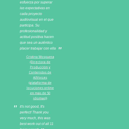
esfuerza por superar
las expectativas en
cada proyecto
audiovisual en el que
participa. Su
profesionalidad y
actitud positiva hacen
que sea un auténtico
placer trabajar con ella
Cristina Mosquera
(Directora de
Producción y
Contenidos de
AllVoices
(plataforma de
locuciones online
en más de 50
idiomas))
It's not good, It's
perfect! Thank you
very much, this was
best work out of all 11