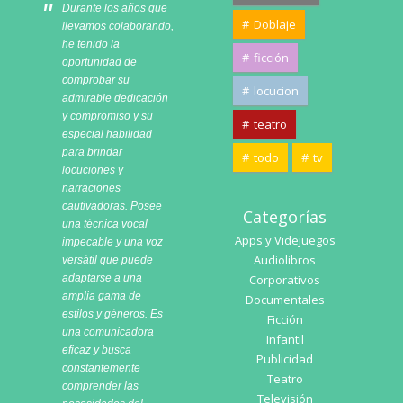
Durante los años que
Doblaje
llevamos colaborando,
he tenido la
ficción
oportunidad de
comprobar su
locucion
admirable dedicación
y compromiso y su
teatro
especial habilidad
para brindar
todo
tv
locuciones y
narraciones
cautivadoras. Posee
Categorías
una técnica vocal
Apps y Videjuegos
impecable y una voz
Audiolibros
versátil que puede
adaptarse a una
Corporativos
amplia gama de
Documentales
estilos y géneros. Es
Ficción
una comunicadora
Infantil
eficaz y busca
Publicidad
constantemente
Teatro
comprender las
Televisión