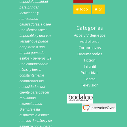
especial habilidad
para brindar
todo
tv
locuciones y
narraciones
cautivadoras. Posee
Categorías
una técnica vocal
Apps y Videjuegos
impecable y una voz
Audiolibros
versátil que puede
adaptarse a una
Corporativos
amplia gama de
Documentales
estilos y géneros. Es
Ficción
una comunicadora
Infantil
eficaz y busca
Publicidad
constantemente
Teatro
comprender las
Televisión
necesidades del
cliente para ofrecer
Bodalgo
resultados
excepcionales.
Siempre está
dispuesta a asumir
nuevos desafíos y se
esfuerza por superar