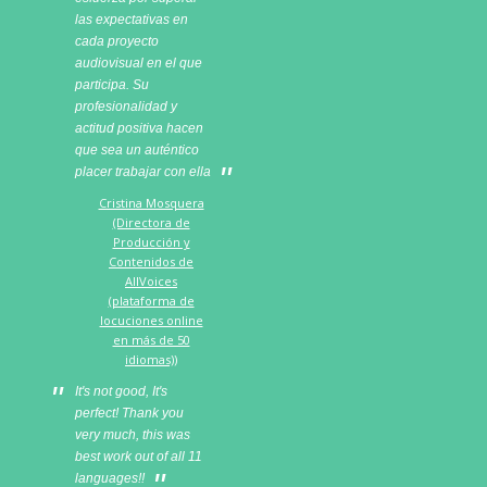
las expectativas en
cada proyecto
audiovisual en el que
participa. Su
profesionalidad y
actitud positiva hacen
que sea un auténtico
placer trabajar con ella
Cristina Mosquera
(Directora de
Producción y
Contenidos de
AllVoices
(plataforma de
locuciones online
en más de 50
idiomas))
It's not good, It's
perfect! Thank you
very much, this was
best work out of all 11
languages!!