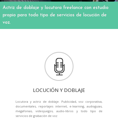
Servicio de traducción,redacción adecuación al
Actriz de doblaje y locutora freelance con estudio
enfoque publicitario, etc…, de cualquier texto en
Presentadora y conductora de todo tipo de actos,
Redacción, asesoramiento y corrección de contenidos
Enjoy sound se encarga de ambientar con música
propio para todo tipo de servicios de locución de
castellano y/o catalán.
presentaciones, galas, entregas de premios, etc.
y usos del lenguaje para guiones de teatro y TV.
y/o efectos de sonido cualquier proyecto de locución.
voz.
LOCUCIÓN Y DOBLAJE
Locutora y actriz de doblaje. Publicidad, voz corporativa,
documentales, reportajes internet, e-learning, audioguias,
megafonias, videojuegos, audio-libros y todo tipo de
servicios de grabación de voz