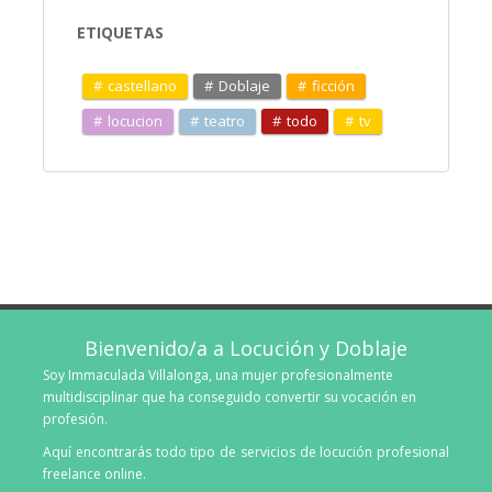
ETIQUETAS
castellano
Doblaje
ficción
locucion
teatro
todo
tv
Bienvenido/a a Locución y Doblaje
Soy Immaculada Villalonga, una mujer profesionalmente
multidisciplinar que ha conseguido convertir su vocación en
profesión.
Aquí encontrarás todo tipo de servicios de locución profesional
freelance online.