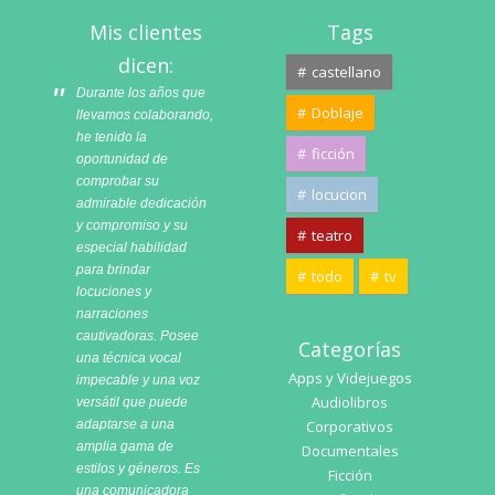
Mis clientes
Tags
dicen:
castellano
Durante los años que
Doblaje
llevamos colaborando,
he tenido la
ficción
oportunidad de
comprobar su
locucion
admirable dedicación
y compromiso y su
teatro
especial habilidad
para brindar
todo
tv
locuciones y
narraciones
cautivadoras. Posee
Categorías
una técnica vocal
Apps y Videjuegos
impecable y una voz
Audiolibros
versátil que puede
adaptarse a una
Corporativos
amplia gama de
Documentales
estilos y géneros. Es
Ficción
una comunicadora