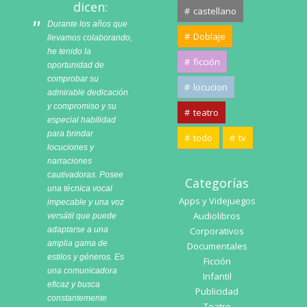
dicen:
castellano
Durante los años que
Doblaje
llevamos colaborando,
he tenido la
ficción
oportunidad de
comprobar su
locucion
admirable dedicación
y compromiso y su
teatro
especial habilidad
para brindar
todo
tv
locuciones y
narraciones
cautivadoras. Posee
Categorías
una técnica vocal
Apps y Videjuegos
impecable y una voz
Audiolibros
versátil que puede
adaptarse a una
Corporativos
amplia gama de
Documentales
estilos y géneros. Es
Ficción
una comunicadora
Infantil
eficaz y busca
Publicidad
constantemente
Teatro