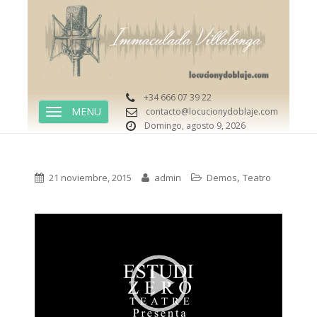
+34 666 07 39 22
contacto@locucionydoblaje.com
TOGGLE NAVIGATION
Domingo, agosto 9, 2026
,
21 noviembre, 2015
admin
Demos
Teatro