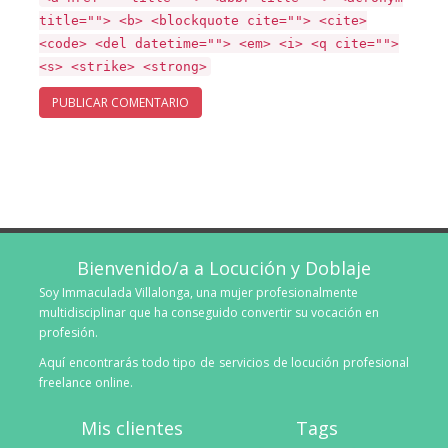
title=""> <b> <blockquote cite=""> <cite>
<code> <del datetime=""> <em> <i> <q cite="">
<s> <strike> <strong>
Bienvenido/a a Locución y Doblaje
Soy Immaculada Villalonga, una mujer profesionalmente
multidisciplinar que ha conseguido convertir su vocación en
profesión.
Aquí encontrarás todo tipo de servicios de locución profesional
freelance online.
Mis clientes
Tags