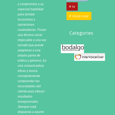
y compromiso y su
tv
especial habilidad
para brindar
Voice over
locuciones y
narraciones
cautivadoras. Posee
Categories
una técnica vocal
impecable y una voz
versátil que puede
Bodalgo
adaptarse a una
amplia gama de
estilos y géneros. Es
una comunicadora
eficaz y busca
constantemente
comprender las
necesidades del
cliente para ofrecer
resultados
excepcionales.
Siempre está
dispuesta a asumir