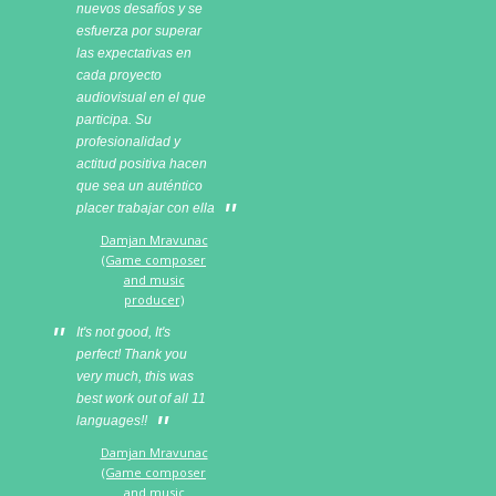
nuevos desafíos y se
esfuerza por superar
las expectativas en
cada proyecto
audiovisual en el que
participa. Su
profesionalidad y
actitud positiva hacen
que sea un auténtico
placer trabajar con ella
Damjan Mravunac
(Game composer
and music
producer)
It's not good, It's
perfect! Thank you
very much, this was
best work out of all 11
languages!!
Damjan Mravunac
(Game composer
and music