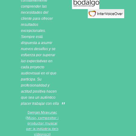
constantemente
Bodalgo
comprender las
necesidades del
cliente para ofrecer
resultados
excepcionales.
Siempre está
dispuesta a asumir
nuevos desafíos y se
esfuerza por superar
las expectativas en
cada proyecto
audiovisual en el que
participa. Su
profesionalidad y
actitud positiva hacen
que sea un auténtico
placer trabajar con ella
Damjan Mravunac
(Músic, compositor i
productor musical
per la indústria dels
vídeojocs)