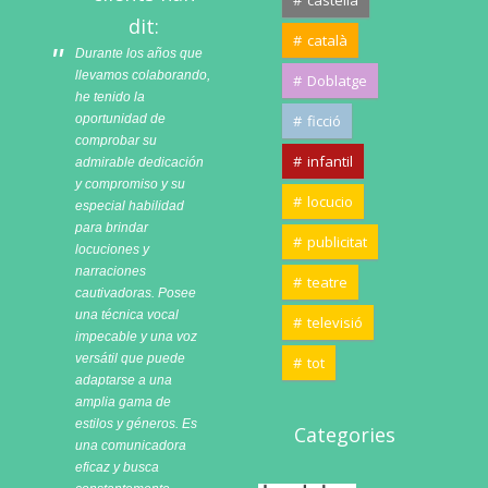
castellà
dit:
català
Durante los años que
llevamos colaborando,
Doblatge
he tenido la
oportunidad de
ficció
comprobar su
infantil
admirable dedicación
y compromiso y su
locucio
especial habilidad
para brindar
publicitat
locuciones y
narraciones
teatre
cautivadoras. Posee
una técnica vocal
televisió
impecable y una voz
versátil que puede
tot
adaptarse a una
amplia gama de
estilos y géneros. Es
Categories
una comunicadora
eficaz y busca