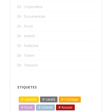
Corporatius
Documentals
Ficció
Infantil
Publicitat
Teatre
Televisió
ETIQUETES
castellà
català
Doblatge
ficció
infantil
locucio