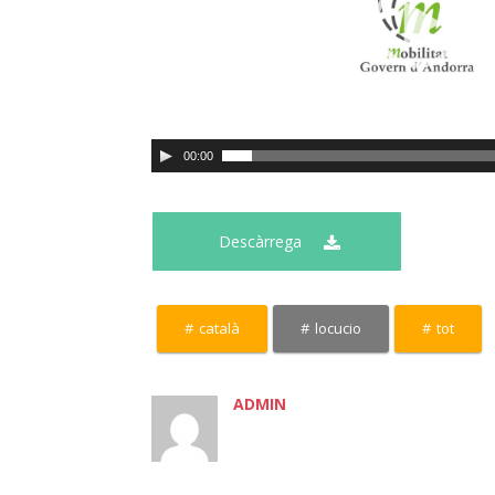
00:00
Descàrrega
català
locucio
tot
ADMIN