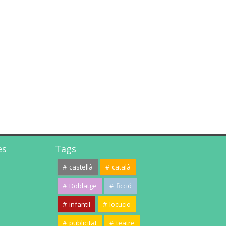
es
Tags
castellà
català
Doblatge
ficció
infantil
locucio
publicitat
teatre