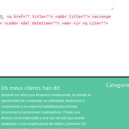
ML
:
<a href="" title=""> <abbr title=""> <acronym
> <code> <del datetime=""> <em> <i> <q cite="">
Categori
Els meus clients han dit:
Durante los años que llevamos colaborando, he tenido la
oportunidad de comprobar su admirable dedicación y
compromiso y su especial habilidad para brindar
locuciones y narraciones cautivadoras. Posee una
técnica vocal impecable y una voz versátil que puede
adaptarse a una amplia gama de estilos y géneros. Es