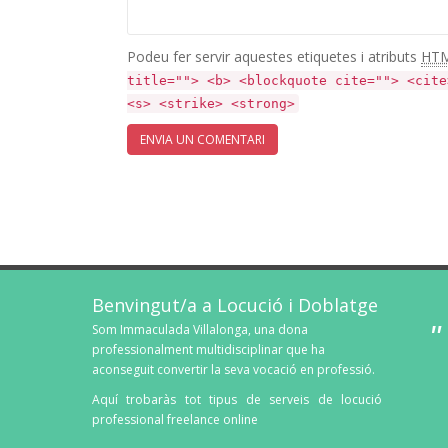
Podeu fer servir aquestes etiquetes i atributs
HT
title=""> <b> <blockquote cite=""> <cite
<s> <strike> <strong>
Benvingut/a a Locució i Doblatge
Som Immaculada Villalonga, una dona
professionalment multidisciplinar que ha
aconseguit convertir la seva vocació en professió.
Aquí trobaràs tot tipus de serveis de locució
professional freelance online