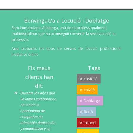
Benvingut/a a Locució i Doblatge
Som Immaculada Villalonga, una dona professionalment
multidisciplinar que ha aconseguit convertir la seva vocació en
professió.
Aquí trobaràs tot tipus de serveis de locució professional
freelance online
Els meus
Tags
clients han
castellà
dit:
català
Durante los años que
llevamos colaborando,
Doblatge
he tenido la
oportunidad de
ficció
comprobar su
infantil
admirable dedicación
y compromiso y su