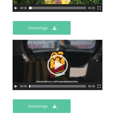
00:00
00:25
Descàrrega
00:00
00:35
Descàrrega