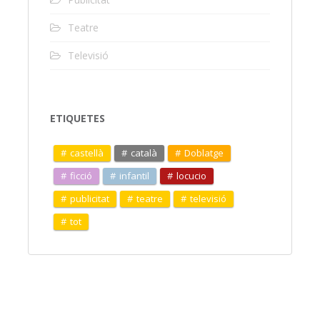
Teatre
Televisió
ETIQUETES
castellà
català
Doblatge
ficció
infantil
locucio
publicitat
teatre
televisió
tot