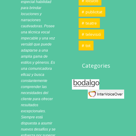
locucio
especial habilidad
para brindar
publicitat
locuciones y
narraciones
teatre
cautivadoras. Posee
una técnica vocal
televisió
impecable y una voz
versátil que puede
tot
adaptarse a una
amplia gama de
estilos y géneros. Es
Categories
una comunicadora
eficaz y busca
constantemente
Bodalgo
comprender las
necesidades del
cliente para ofrecer
resultados
excepcionales.
Siempre está
dispuesta a asumir
nuevos desafíos y se
esfuerza por superar