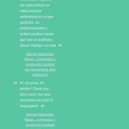
las expectativas en
cada proyecto
audiovisual en el que
participa. Su
profesionalidad y
actitud positiva hacen
que sea un auténtico
placer trabajar con ella
Damjan Mravunac
(Músic, compositor i
productor musical
per la indústria dels
vídeojocs)
It's not good, It's
perfect! Thank you
very much, this was
best work out of all 11
languages!!
Damjan Mravunac
(Músic, compositor i
productor musical