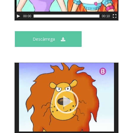
00:00
00:10
Descàrrega