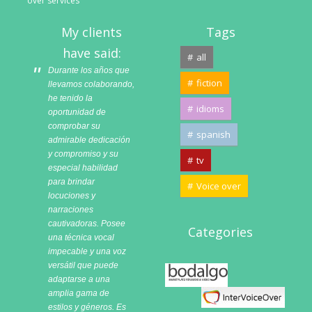
over services
My clients
Tags
have said:
all
Durante los años que
fiction
llevamos colaborando,
he tenido la
idioms
oportunidad de
comprobar su
spanish
admirable dedicación
y compromiso y su
tv
especial habilidad
para brindar
Voice over
locuciones y
narraciones
cautivadoras. Posee
Categories
una técnica vocal
impecable y una voz
versátil que puede
Bodalgo
adaptarse a una
amplia gama de
estilos y géneros. Es