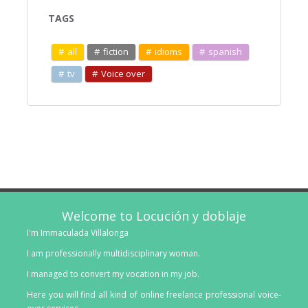
TAGS
all
fiction
idioms
spanish
tv
Voice over
Welcome to Locución y doblaje
I'm Immaculada Villalonga
I am professionally multidisciplinary woman.
I managed to convert my vocation in my job.
Here you will find all kind of online freelance professional voice-